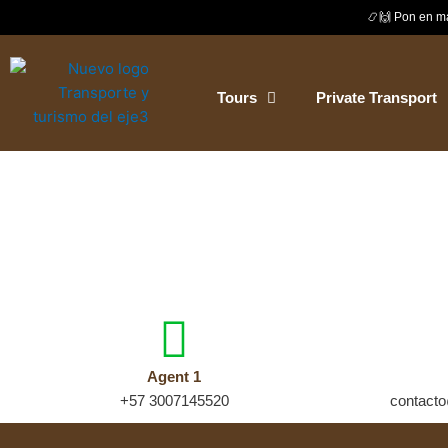
Skip
📿🙌 Pon en ma
to
content
Tours
Private Transport
Agent 1
+57 3007145520
contacto