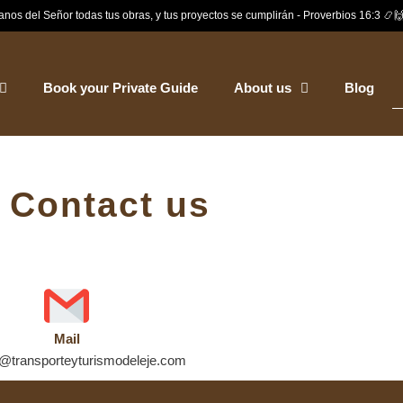
nos del Señor todas tus obras, y tus proyectos se cumplirán - Proverbios 16:3 📿
Book your Private Guide
About us
Blog
Contact us
Mail
@transporteyturismodeleje.com