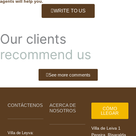
agents will help you.
WRITE TO US
Our clients
recommend us
See more comments
CONTÁCTENOS
ACERCA DE
CÓMO
NOSOTROS
LLEGAR
Villa de Leiva 1
Villa de Leyva:
Pereira, Risaralda