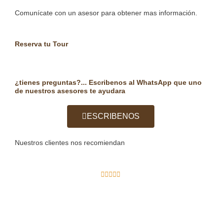
Comunícate con un asesor para obtener mas información.
Reserva tu Tour
¿tienes preguntas?... Escribenos al WhatsApp que uno
de nuestros asesores te ayudara
ESCRIBENOS
Nuestros clientes nos recomiendan
R





a
t
e
d