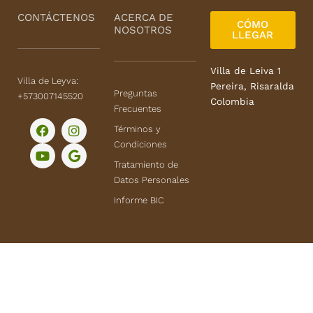
CONTÁCTENOS
ACERCA DE
CÓMO
NOSOTROS
LLEGAR
Villa de Leiva 1
Villa de Leyva:
Pereira, Risaralda
Preguntas
+573007145520
Colombia
Frecuentes
F
Y
I
G
Términos y
a
o
n
o
Condiciones
c
u
s
o
e
t
t
g
Tratamiento de
b
u
a
l
Datos Personales
o
b
g
e
o
e
r
Informe BIC
k
a
m