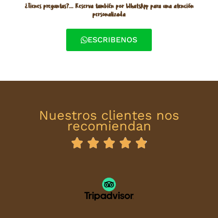
¿Tienes preguntas?... Reserva también por WhatsApp para una atención
personalizada
ESCRIBENOS
Nuestros clientes nos
recomiendan





R
a
t
e
d