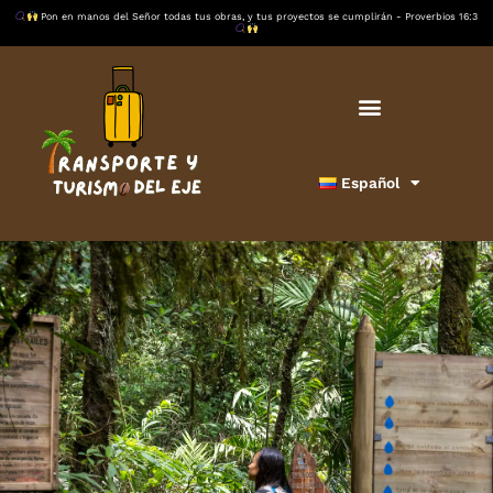
Ir
Pon en manos del Señor todas tus obras, y tus proyectos se cumplirán - Proverbios 16:3
al
contenido
Español
/
Eje Cafetero
/ Por
Transporte y Turismo del Eje