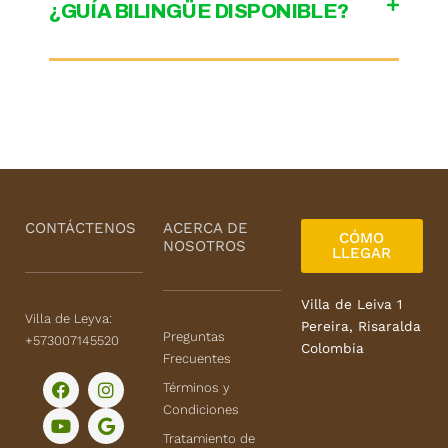
¿GUÍA BILINGÜE DISPONIBLE?
CONTÁCTENOS
ACERCA DE
CÓMO
NOSOTROS
LLEGAR
Villa de Leiva 1
Villa de Leyva:
Pereira, Risaralda
Preguntas
+573007145520
Colombia
Frecuentes
F
Y
I
G
Términos y
a
o
n
o
Condiciones
c
u
s
o
e
t
t
g
Tratamiento de