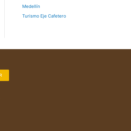
Medellín
Turismo Eje Cafetero
R