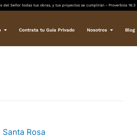
 del Señor todas tus obras, y tus proyectos se cumplirán - Proverbios 16:3
o
Contrata tu Guía Privado
Nosotros
Blog
s Santa Rosa