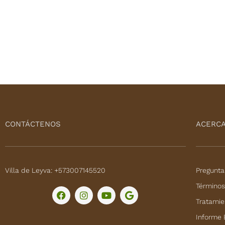
CONTÁCTENOS
ACERCA
Villa de Leyva: +573007145520
Pregunta
Términos
F
I
Y
G
a
n
o
o
Tratamie
c
s
u
o
e
t
t
g
Informe 