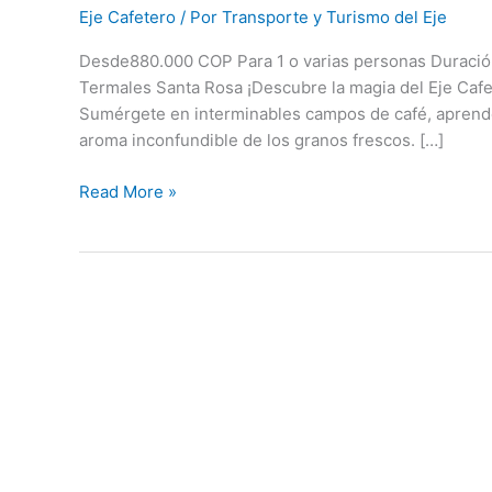
Café
Eje Cafetero
/ Por
Transporte y Turismo del Eje
y
Termales
Desde880.000 COP Para 1 o varias personas Duració
Santa
Termales Santa Rosa ¡Descubre la magia del Eje Cafe
Rosa
Sumérgete en interminables campos de café, aprende 
aroma inconfundible de los granos frescos. […]
Read More »