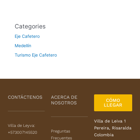
Categories
Eje Cafetero
Medellín
Turismo Eje Cafetero
CONTÁCTENOS
ACERCA DE
CÓMO
NOSOTROS
LLEGAR
Villa de Leiva 1
Villa de Leyva:
Pereira, Risaralda
Preguntas
+573007145520
Colombia
Frecuentes